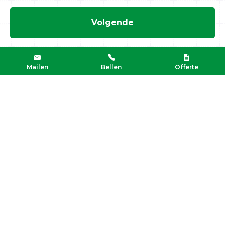
Mailen
Bellen
Offerte
Mandersloot’s Expeditiebedrijf B.V.
’t Zwarte Land 10,
3925 CK Scherpenzeel (gld)
T: +31 33 277 64 44