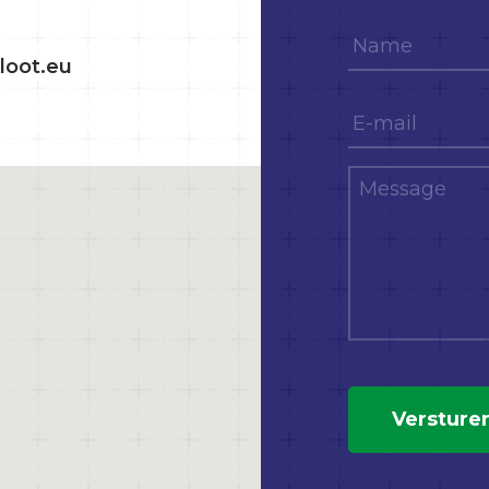
Name
loot.eu
E-
mail
*
Message