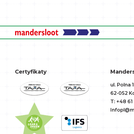
Certyfikaty
Mandersl
ul. Polna 
62-052 K
T: +48 61
Infopl@m