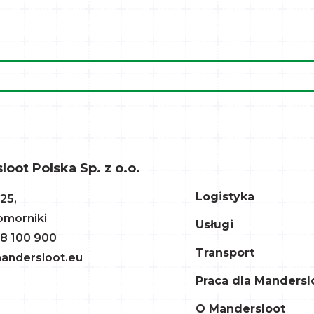
oot Polska Sp. z o.o.
Logistyka
125,
omorniki
Usługi
 8 100 900
Transport
andersloot.eu
Praca dla Mandersl
O Mandersloot