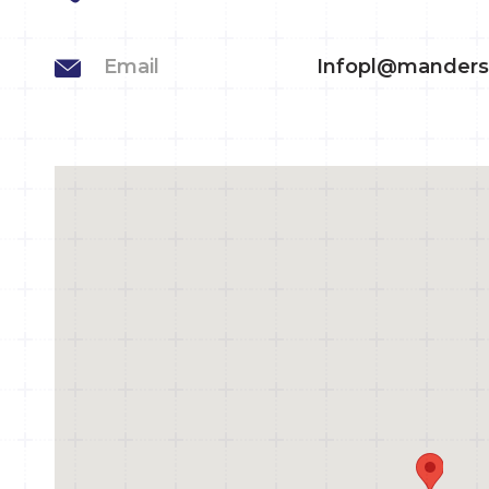
Email
Infopl@manders