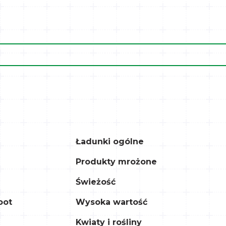
Ładunki ogólne
Produkty mrożone
Świeżość
oot
Wysoka wartość
Kwiaty i rośliny