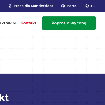
t
Praca dla Mandersloot
Portal
PL
uktów
Kontakt
Poproś o wycenę
kt