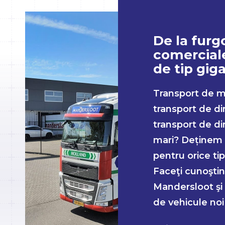
De la fur
comerciale
de tip giga
Transport de mi
transport de d
transport de di
mari? Deținem 
pentru orice ti
Faceţi cunoştin
Mandersloot şi 
de vehicule noi ş