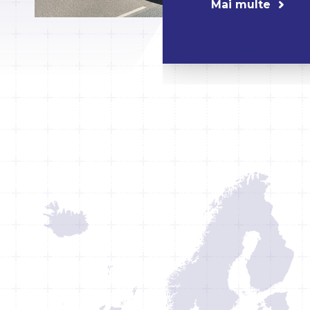
Mai multe
salespl@mandersloot.eu
salespl@mandersloot
salespl@mandersloot.e
sales@mandersloot.eu