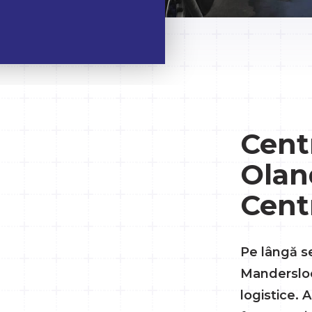
Centr
Olan
Cent
Pe lângă se
Mandersloo
logistice.
.eu
u