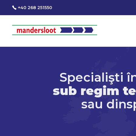
+40 268 251550
Specialişti î
sub regim t
sau dins