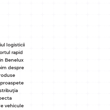
l logisticii
ortul rapid
 din Benelux
rbim despre
Produs
produse
congelat
 proaspete
stribuţia
specta
de vehicule