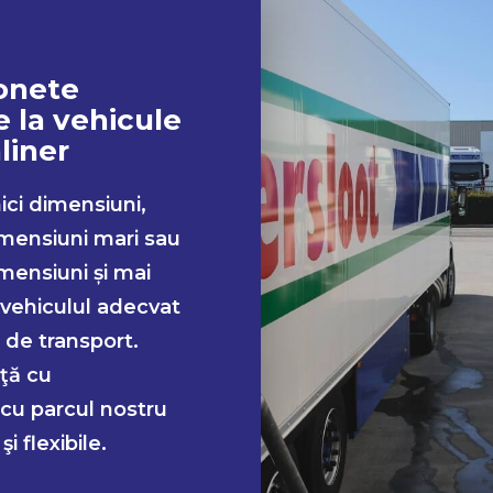
gonete
 la vehicule
liner
ci dimensiuni,
imensiuni mari sau
mensiuni și mai
vehiculul adecvat
p de transport.
ţă cu
cu parcul nostru
i flexibile.