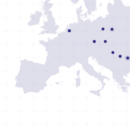
salescz@mandersloot.eu
saleshu@mandersloo
salesro@mandersl
salesro@mande