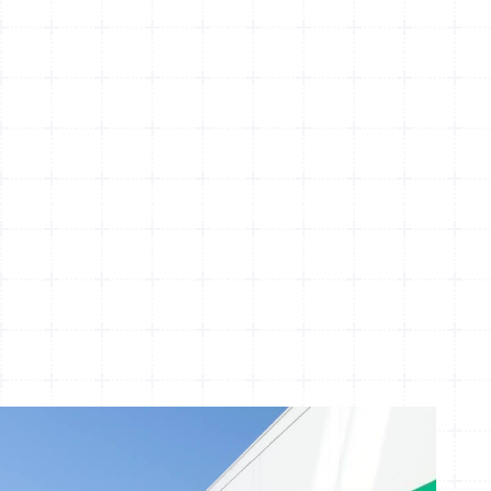
e
e
Mărfuri
generale