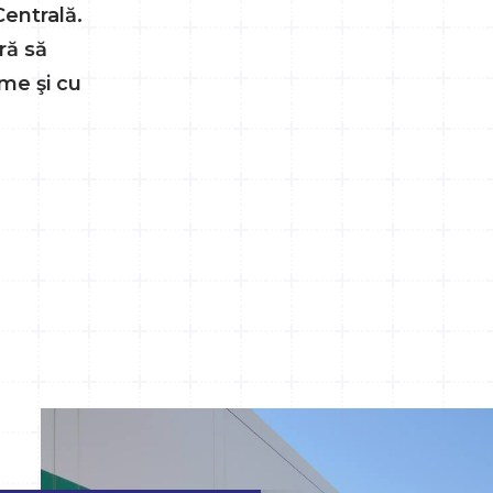
Centrală.
Produs
ră să
proaspet
me şi cu