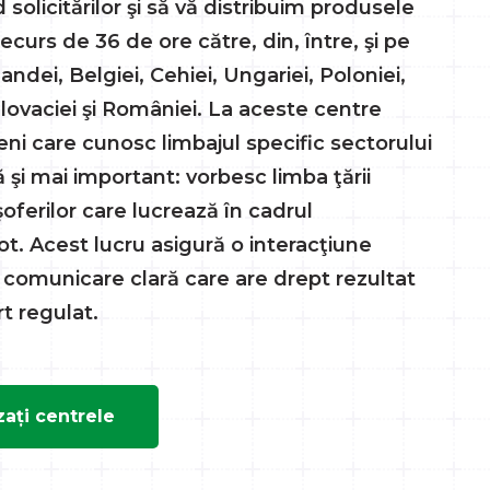
d solicitărilor şi să vă distribuim produsele
decurs de 36 de ore către, din, între, şi pe
landei, Belgiei, Cehiei, Ungariei, Poloniei,
Slovaciei şi României. La aceste centre
i care cunosc limbajul specific sectorului
ă şi mai important: vorbesc limba ţării
şoferilor care lucrează în cadrul
t. Acest lucru asigură o interacţiune
 comunicare clară care are drept rezultat
t regulat.
zați centrele