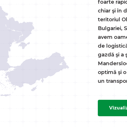
foarte rapi
chiar şi în 
teritoriul O
t.eu
oot.eu
rsloot.eu
Bulgariei, 
avem oamen
de logistic
gazdă şi a 
Mandersloo
optimă şi o
un transpor
Vizuali